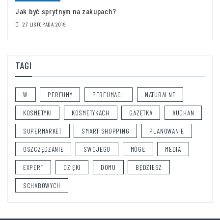
Jak być sprytnym na zakupach?
27 LISTOPADA 2019
TAGI
W
PERFUMY
PERFUMACH
NATURALNE
KOSMETYKI
KOSMETYKACH
GAZETKA
AUCHAN
SUPERMARKET
SMART SHOPPING
PLANOWANIE
OSZCZĘDZANIE
SWOJEGO
MÓGŁ
MEDIA
EXPERT
DZIĘKI
DOMU
BĘDZIESZ
SCHABOWYCH