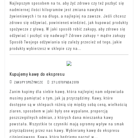
Najlepszym sposobem na to, aby żyć zdrowo czy też pozbyć się
nadmiernej ilości kilogramów jest zmiana nawyków
żywieniowych i to na długo, a najlepiej na zawsze. Jeśli chcesz
zdrowo się odżywiać, powinieneś wiedzieć, jak kupować produkty
spożywcze z głową. W jaki sposób robić zakupy, aby zdrowo się
odżywiać i pozbyć się nadwagi? Zdrowe zakupy = mądre zakupy
Sposób Twojego odżywiania się zależy przecież od tego, jakie
produkty wybierzesz w sklepie czy na...
Kupujemy kawę do ekspresu
ZAKUPY SPOŻYWCZE
27 LISTOPADA 2019
Zanim kupimy dla siebie kawę, która najlepiej nam odpowiada
musimy pamiętać o tym, jak ją przyrządzimy. Kawy, które
dostępne są w sklepach różnią się między sobą ceną, wielkością
ziaren, sposobem w jaki były one wypalane, proporcją
poszczególnych odmian, z których dana mieszanka kawy
powstała. Wszystkie te czynniki mają ogromny wpływ na smak
przyrządzonej przez nas kawy. Wybieramy kawę do ekspresu
ciśnieniowego Kawa, którą będziemy parzyć w...