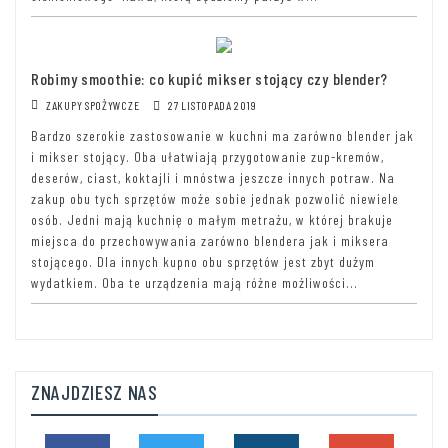
Robimy smoothie: co kupić mikser stojący czy blender?
ZAKUPY SPOŻYWCZE
27 LISTOPADA 2019
Bardzo szerokie zastosowanie w kuchni ma zarówno blender jak
i mikser stojący. Oba ułatwiają przygotowanie zup-kremów,
deserów, ciast, koktajli i mnóstwa jeszcze innych potraw. Na
zakup obu tych sprzętów może sobie jednak pozwolić niewiele
osób. Jedni mają kuchnię o małym metrażu, w której brakuje
miejsca do przechowywania zarówno blendera jak i miksera
stojącego. Dla innych kupno obu sprzętów jest zbyt dużym
wydatkiem. Oba te urządzenia mają różne możliwości...
ZNAJDZIESZ NAS