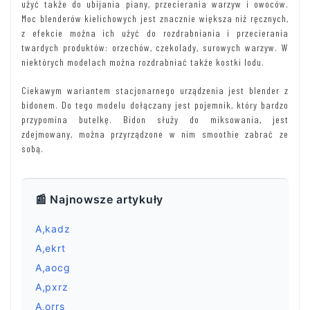
użyć także do ubijania piany, przecierania warzyw i owoców.
Moc blenderów kielichowych jest znacznie większa niż ręcznych,
z efekcie można ich użyć do rozdrabniania i przecierania
twardych produktów: orzechów, czekolady, surowych warzyw. W
niektórych modelach można rozdrabniać także kostki lodu.
Ciekawym wariantem stacjonarnego urządzenia jest blender z
bidonem. Do tego modelu dołączany jest pojemnik, który bardzo
przypomina butelkę. Bidon służy do miksowania, jest
zdejmowany, można przyrządzone w nim smoothie zabrać ze
sobą.
📰 Najnowsze artykuły
A,kadz
A,ekrt
A,aocg
A,pxrz
A,orrs