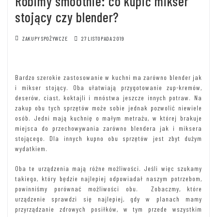
Robimy smoothie: co kupić mikser
stojący czy blender?
ZAKUPY SPOŻYWCZE
27 LISTOPADA 2019
Bardzo szerokie zastosowanie w kuchni ma zarówno blender jak
i mikser stojący. Oba ułatwiają przygotowanie zup-kremów,
deserów, ciast, koktajli i mnóstwa jeszcze innych potraw. Na
zakup obu tych sprzętów może sobie jednak pozwolić niewiele
osób. Jedni mają kuchnię o małym metrażu, w której brakuje
miejsca do przechowywania zarówno blendera jak i miksera
stojącego. Dla innych kupno obu sprzętów jest zbyt dużym
wydatkiem.
Oba te urządzenia mają różne możliwości. Jeśli więc szukamy
takiego, który będzie najlepiej odpowiadał naszym potrzebom,
powinniśmy porównać możliwości obu. Zobaczmy, które
urządzenie sprawdzi się najlepiej, gdy w planach mamy
przyrządzanie zdrowych posiłków, w tym przede wszystkim