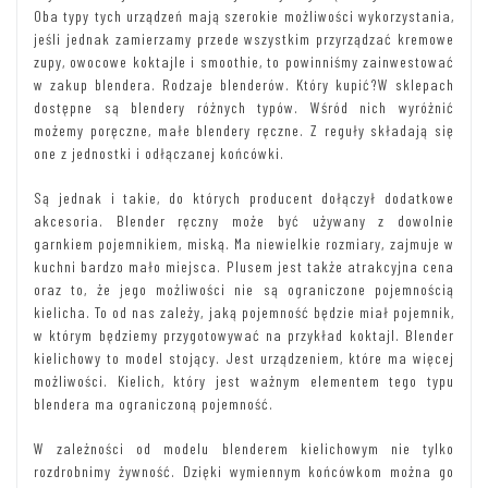
Oba typy tych urządzeń mają szerokie możliwości wykorzystania,
jeśli jednak zamierzamy przede wszystkim przyrządzać kremowe
zupy, owocowe koktajle i smoothie, to powinniśmy zainwestować
w zakup blendera. Rodzaje blenderów. Który kupić?W sklepach
dostępne są blendery różnych typów. Wśród nich wyróżnić
możemy poręczne, małe blendery ręczne. Z reguły składają się
one z jednostki i odłączanej końcówki.
Są jednak i takie, do których producent dołączył dodatkowe
akcesoria. Blender ręczny może być używany z dowolnie
garnkiem pojemnikiem, miską. Ma niewielkie rozmiary, zajmuje w
kuchni bardzo mało miejsca. Plusem jest także atrakcyjna cena
oraz to, że jego możliwości nie są ograniczone pojemnością
kielicha. To od nas zależy, jaką pojemność będzie miał pojemnik,
w którym będziemy przygotowywać na przykład koktajl. Blender
kielichowy to model stojący. Jest urządzeniem, które ma więcej
możliwości. Kielich, który jest ważnym elementem tego typu
blendera ma ograniczoną pojemność.
W zależności od modelu blenderem kielichowym nie tylko
rozdrobnimy żywność. Dzięki wymiennym końcówkom można go