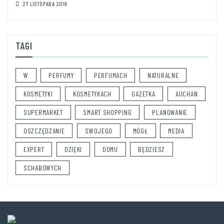
27 LISTOPADA 2019
TAGI
W
PERFUMY
PERFUMACH
NATURALNE
KOSMETYKI
KOSMETYKACH
GAZETKA
AUCHAN
SUPERMARKET
SMART SHOPPING
PLANOWANIE
OSZCZĘDZANIE
SWOJEGO
MÓGŁ
MEDIA
EXPERT
DZIĘKI
DOMU
BĘDZIESZ
SCHABOWYCH