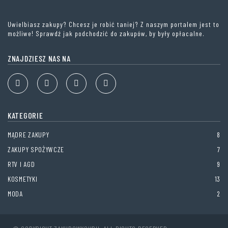
Uwielbiasz zakupy? Chcesz je robić taniej? Z naszym portalem jest to
możliwe! Sprawdź jak podchodzić do zakupów, by były opłacalne.
ZNAJDZIESZ NAS NA
KATEGORIE
MĄDRE ZAKUPY
8
ZAKUPY SPOŻYWCZE
7
RTV I AGD
9
KOSMETYKI
13
MODA
2