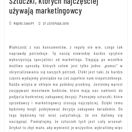
Sztuczki, których najczęściej
używają marketingowcy
MĄDRE ZAKUPY
27 LISTOPADA 2019
Większość z nas konsumentów, z reguły nie wie, czego tak
naprawdę potrzebuje. Tę naszą niewiedzę bardzo sprytnie
wykorzystują specjaliści od marketingu. Sięgają po wszelkie
możliwe sposoby, których celem jest tylko jedno: „pomoc” w
skrystalizowaniu się naszych potrzeb. Efekt jest taki, że bardzo
często wydajemy pieniądze na coś zupełnie nam niepotrzebnego.
Każda wizyta w sklepie ma podobny przebieg. Jesteśmy wprost
zasypywani mnóstwem bodźców, które mają nas nakłonić do
podjęcia konkretnej zakupowej decyzji. Poznajmy sztuczki, które
sprzedawcy i marketingowcy stosują najczęściej. Dzięki temu
będziemy mogli podejmować decyzje zakupowe świadomie. Do
tego będziemy też mieć satysfakcję, że nie daliśmy się
naciągnąć. Pamiętajmy, że sztuczek tych jest cały arsenał.
Artykuł to zbyt mało, aby wymienić je wszystkie, wybraliśmy więc