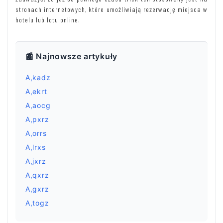
stronach internetowych, które umożliwiają rezerwację miejsca w
hotelu lub lotu online.
📰 Najnowsze artykuły
A,kadz
A,ekrt
A,aocg
A,pxrz
A,orrs
A,lrxs
A,jxrz
A,qxrz
A,gxrz
A,togz