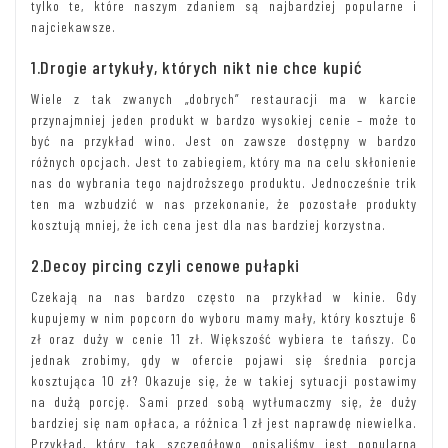
tylko te, które naszym zdaniem są najbardziej popularne i
najciekawsze.
1.Drogie artykuły, których nikt nie chce kupić
Wiele z tak zwanych „dobrych” restauracji ma w karcie
przynajmniej jeden produkt w bardzo wysokiej cenie – może to
być na przykład wino. Jest on zawsze dostępny w bardzo
różnych opcjach. Jest to zabiegiem, który ma na celu skłonienie
nas do wybrania tego najdroższego produktu. Jednocześnie trik
ten ma wzbudzić w nas przekonanie, że pozostałe produkty
kosztują mniej, że ich cena jest dla nas bardziej korzystna.
2.Decoy pircing czyli cenowe pułapki
Czekają na nas bardzo często na przykład w kinie. Gdy
kupujemy w nim popcorn do wyboru mamy mały, który kosztuje 6
zł oraz duży w cenie 11 zł. Większość wybiera te tańszy. Co
jednak zrobimy, gdy w ofercie pojawi się średnia porcja
kosztująca 10 zł? Okazuje się, że w takiej sytuacji postawimy
na dużą porcję. Sami przed sobą wytłumaczmy się, że duży
bardziej się nam opłaca, a różnica 1 zł jest naprawdę niewielka.
Przykład, który tak szczegółowo opisaliśmy jest popularną