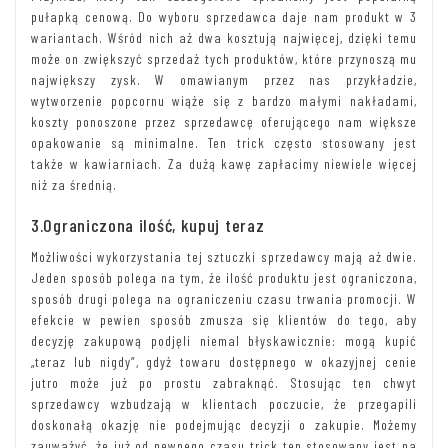
pułapką cenową. Do wyboru sprzedawca daje nam produkt w 3
wariantach. Wśród nich aż dwa kosztują najwięcej, dzięki temu
może on zwiększyć sprzedaż tych produktów, które przynoszą mu
największy zysk. W omawianym przez nas przykładzie,
wytworzenie popcornu wiąże się z bardzo małymi nakładami,
koszty ponoszone przez sprzedawcę oferującego nam większe
opakowanie są minimalne. Ten trick często stosowany jest
także w kawiarniach. Za dużą kawę zapłacimy niewiele więcej
niż za średnią.
3.Ograniczona ilość, kupuj teraz
Możliwości wykorzystania tej sztuczki sprzedawcy mają aż dwie.
Jeden sposób polega na tym, że ilość produktu jest ograniczona,
sposób drugi polega na ograniczeniu czasu trwania promocji. W
efekcie w pewien sposób zmusza się klientów do tego, aby
decyzję zakupową podjęli niemal błyskawicznie: mogą kupić
„teraz lub nigdy”, gdyż towaru dostępnego w okazyjnej cenie
jutro może już po prostu zabraknąć. Stosując ten chwyt
sprzedawcy wzbudzają w klientach poczucie, że przegapili
doskonałą okazję nie podejmując decyzji o zakupie. Możemy
zauważyć, że już od pewnego czasu trick ten stosowany jest na