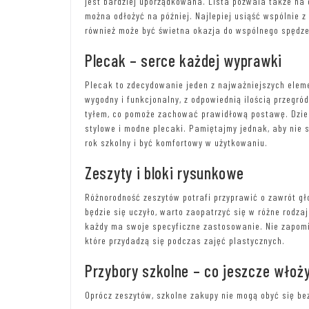
jest bardziej uporządkowana. Lista pozwala także na 
można odłożyć na później. Najlepiej usiąść wspólnie 
również może być świetna okazja do wspólnego spędze
Plecak – serce każdej wyprawki
Plecak to zdecydowanie jeden z najważniejszych elem
wygodny i funkcjonalny, z odpowiednią ilością przegr
tyłem, co pomoże zachować prawidłową postawę. Dziec
stylowe i modne plecaki. Pamiętajmy jednak, aby nie 
rok szkolny i być komfortowy w użytkowaniu.
Zeszyty i bloki rysunkowe
Różnorodność zeszytów potrafi przyprawić o zawrót gł
będzie się uczyło, warto zaopatrzyć się w różne rodzaj
każdy ma swoje specyficzne zastosowanie. Nie zapomi
które przydadzą się podczas zajęć plastycznych.
Przybory szkolne – co jeszcze włoży
Oprócz zeszytów, szkolne zakupy nie mogą obyć się be