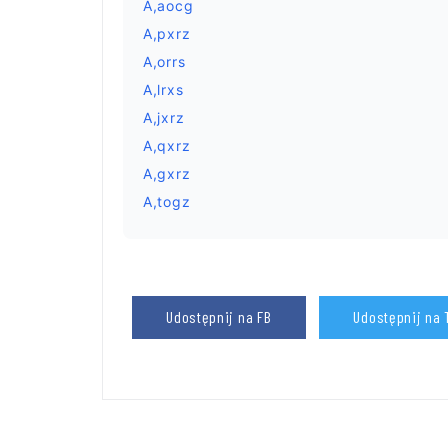
A,aocg
A,pxrz
A,orrs
A,lrxs
A,jxrz
A,qxrz
A,gxrz
A,togz
Udostępnij na FB
Udostępnij na 