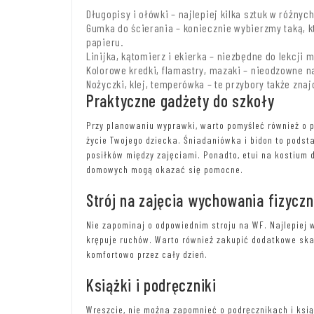
Długopisy i ołówki – najlepiej kilka sztuk w różnych
Gumka do ścierania – koniecznie wybierzmy taką, k
papieru.
Linijka, kątomierz i ekierka – niezbędne do lekcji m
Kolorowe kredki, flamastry, mazaki – nieodzowne n
Nożyczki, klej, temperówka – te przybory także zna
Praktyczne gadżety do szkoły
Przy planowaniu wyprawki, warto pomyśleć również o 
życie Twojego dziecka. Śniadaniówka i bidon to podst
posiłków między zajęciami. Ponadto, etui na kostium
domowych mogą okazać się pomocne.
Strój na zajęcia wychowania fizycz
Nie zapominaj o odpowiednim stroju na WF. Najlepiej w
krępuje ruchów. Warto również zakupić dodatkowe skarp
komfortowo przez cały dzień.
Książki i podręczniki
Wreszcie, nie można zapomnieć o podręcznikach i ksi