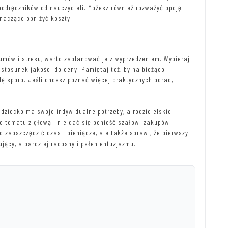
podręczników od nauczycieli. Możesz również rozważyć opcję
nacząco obniżyć koszty.
?
łumów i stresu, warto zaplanować je z wyprzedzeniem. Wybieraj
stosunek jakości do ceny. Pamiętaj też, by na bieżąco
 sporo. Jeśli chcesz poznać więcej praktycznych porad,
dziecko ma swoje indywidualne potrzeby, a rodzicielskie
o tematu z głową i nie dać się ponieść szałowi zakupów.
o zaoszczędzić czas i pieniądze, ale także sprawi, że pierwszy
ujący, a bardziej radosny i pełen entuzjazmu.