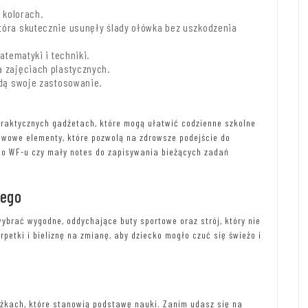
 kolorach.
tóra skutecznie usunęły ślady ołówka bez uszkodzenia
atematyki i techniki.
a zajęciach plastycznych.
jdą swoje zastosowanie.
praktycznych gadżetach, które mogą ułatwić codzienne szkolne
awowe elementy, które pozwolą na zdrowsze podejście do
 do WF-u czy mały notes do zapisywania bieżących zadań
nego
ybrać wygodne, oddychające buty sportowe oraz strój, który nie
etki i bieliznę na zmianę, aby dziecko mogło czuć się świeżo i
ążkach, które stanowią podstawę nauki. Zanim udasz się na