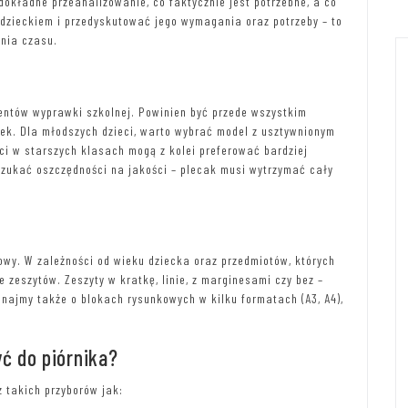
dokładne przeanalizowanie, co faktycznie jest potrzebne, a co
z dzieckiem i przedyskutować jego wymagania oraz potrzeby – to
nia czasu.
entów wyprawki szkolnej. Powinien być przede wszystkim
ódek. Dla młodszych dzieci, warto wybrać model z usztywnionym
i w starszych klasach mogą z kolei preferować bardziej
szukać oszczędności na jakości – plecak musi wytrzymać cały
owy. W zależności od wieku dziecka oraz przedmiotów, których
e zeszytów. Zeszyty w kratkę, linie, z marginesami czy bez –
najmy także o blokach rysunkowych w kilku formatach (A3, A4),
ć do piórnika?
z takich przyborów jak: