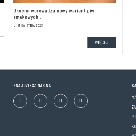
Okocim wprowadza nowy wariant piw
smakowych .
11 KWIETNIA 2023
WIĘCEJ
ZNAJDZIESZ NAS NA
K
M
Z
RT
K
M