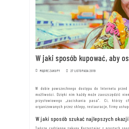
W jaki sposób kupować, aby o
MĄDRE ZAKUPY
27 LISTOPADA 2019
W dobie powszechnego dostępu do Internetu przed 
możliwości. Dzięki nim każdy może zaoszczędzić nie
przysłowiowego „zaciskania pasa”. Ci, którzy 
organizowanych przez sklepy, restauracje, firmy usłu
W jaki sposób szukać najlepszych okazj
Tańsze codzienne zakupy Korzystając z prostych sp