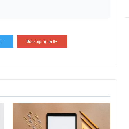
TT
Udostępnij na G+