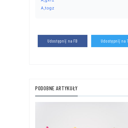
A,togz
Udostępnij na FB
Udostępnij na 
PODOBNE ARTYKUŁY