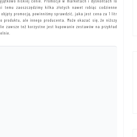
yjątkowo niskiej cenie. Promocje w marketach i dyskontach To
ęki temu zaoszczędzimy kilka złotych nawet robiąc codzienne
objęty promocją, powinniśmy sprawdzić, jaka jest cena za 1 litr
o produktu, ale innego producenta. Może okazać się, że niższy
. Nie zawsze też korzystne jest kupowanie zestawów na przykład
elnie.