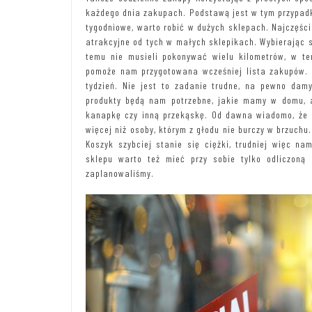
każdego dnia zakupach. Podstawą jest w tym przypadk
tygodniowe, warto robić w dużych sklepach. Najczęście
atrakcyjne od tych w małych sklepikach. Wybierając s
temu nie musieli pokonywać wielu kilometrów, w te
pomoże nam przygotowana wcześniej lista zakupów. W
tydzień. Nie jest to zadanie trudne, na pewno damy
produkty będą nam potrzebne, jakie mamy w domu, 
kanapkę czy inną przekąskę. Od dawna wiadomo, że o
więcej niż osoby, którym z głodu nie burczy w brzuchu
Koszyk szybciej stanie się ciężki, trudniej więc na
sklepu warto też mieć przy sobie tylko odliczon
zaplanowaliśmy.