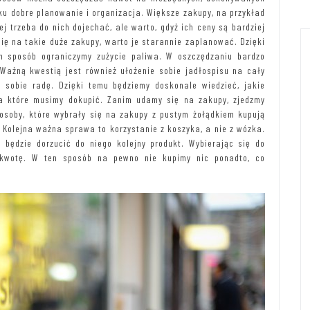
u dobre planowanie i organizacja. Większe zakupy, na przykład
j trzeba do nich dojechać, ale warto, gdyż ich ceny są bardziej
ię na takie duże zakupy, warto je starannie zaplanować. Dzięki
n sposób ograniczymy zużycie paliwa. W oszczędzaniu bardzo
ażną kwestią jest również ułożenie sobie jadłospisu na cały
 sobie radę. Dzięki temu będziemy doskonale wiedzieć, jakie
a które musimy dokupić. Zanim udamy się na zakupy, zjedzmy
soby, które wybrały się na zakupy z pustym żołądkiem kupują
. Kolejna ważna sprawa to korzystanie z koszyka, a nie z wózka.
m będzie dorzucić do niego kolejny produkt. Wybierając się do
ą kwotę. W ten sposób na pewno nie kupimy nic ponadto, co