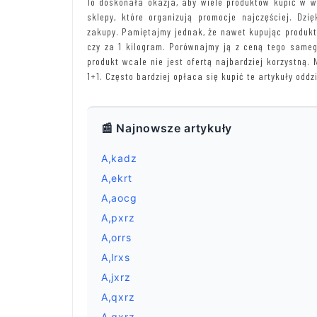
To doskonała okazja, aby wiele produktów kupić w w
sklepy, które organizują promocje najczęściej. Dzi
zakupy. Pamiętajmy jednak, że nawet kupując produkt 
czy za 1 kilogram. Porównajmy ją z ceną tego sameg
produkt wcale nie jest ofertą najbardziej korzystną
1+1. Często bardziej opłaca się kupić te artykuły oddzi
📰 Najnowsze artykuły
A,kadz
A,ekrt
A,aocg
A,pxrz
A,orrs
A,lrxs
A,jxrz
A,qxrz
A,gxrz