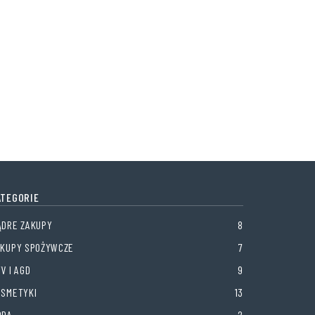
ATEGORIE
ĄDRE ZAKUPY
8
AKUPY SPOŻYWCZE
7
V I AGD
9
OSMETYKI
13
ODA
2