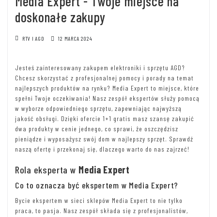
Media Expert - Twoje miejsce na
doskonałe zakupy
RTV I AGD
12 MARCA 2024
Jesteś zainteresowany zakupem elektroniki i sprzętu AGD?
Chcesz skorzystać z profesjonalnej pomocy i porady na temat
najlepszych produktów na rynku? Media Expert to miejsce, które
spełni Twoje oczekiwania! Nasz zespół ekspertów służy pomocą
w wyborze odpowiedniego sprzętu, zapewniając najwyższą
jakość obsługi. Dzięki ofercie 1+1 gratis masz szansę zakupić
dwa produkty w cenie jednego, co sprawi, że oszczędzisz
pieniądze i wyposażysz swój dom w najlepszy sprzęt. Sprawdź
naszą ofertę i przekonaj się, dlaczego warto do nas zajrzeć!
Rola eksperta w
Media Expert
Co to oznacza być ekspertem w Media Expert?
Bycie ekspertem w sieci sklepów Media Expert to nie tylko
praca, to pasja. Nasz zespół składa się z profesjonalistów,