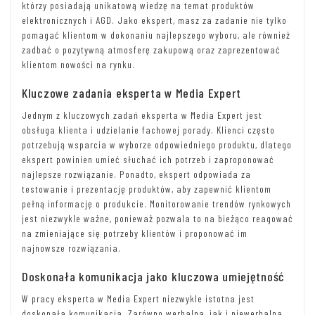
którzy posiadają unikatową wiedzę na temat produktów
elektronicznych i AGD. Jako ekspert, masz za zadanie nie tylko
pomagać klientom w dokonaniu najlepszego wyboru, ale również
zadbać o pozytywną atmosferę zakupową oraz zaprezentować
klientom nowości na rynku.
Kluczowe zadania eksperta w Media Expert
Jednym z kluczowych zadań eksperta w Media Expert jest
obsługa klienta i udzielanie fachowej porady. Klienci często
potrzebują wsparcia w wyborze odpowiedniego produktu, dlatego
ekspert powinien umieć słuchać ich potrzeb i zaproponować
najlepsze rozwiązanie. Ponadto, ekspert odpowiada za
testowanie i prezentację produktów, aby zapewnić klientom
pełną informację o produkcie. Monitorowanie trendów rynkowych
jest niezwykle ważne, ponieważ pozwala to na bieżąco reagować
na zmieniające się potrzeby klientów i proponować im
najnowsze rozwiązania.
Doskonała komunikacja jako kluczowa umiejętność
W pracy eksperta w Media Expert niezwykle istotna jest
doskonała komunikacja. Zarówno werbalna, jak i niewerbalna,