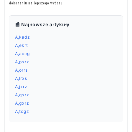
dokonaniu najlepszego wyboru!
📰 Najnowsze artykuły
A,kadz
A,ekrt
A,aocg
A,pxrz
A,orrs
A,lrxs
A,jxrz
A,qxrz
A,gxrz
A,togz